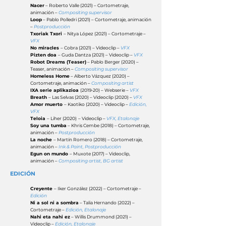
Nacer
– Roberto Valle (2021) – Cortometraje,
animación –
Compositing supervisor
Loop
– Pablo Polledri
(2021) – Cortometraje, animación
–
Postproducción
Txoriak Txori
– Nitya López
(2021) – Cortometraje –
VFX
No miracles
– Cobra
(2021) – Videoclip –
VFX
Pizten doa
– Guda Dantza
(2021) – Videoclip –
VFX
Robot Dreams (Teaser)
– Pablo Berger
(2020) –
Teaser, animación –
Compositing supervisor
Homeless Home
– Alberto Vázquez
(2020) –
Cortometraje, animación –
Compositing artist
IXA serie aplikazioa
(2019-20) – Webserie –
VFX
Breath
– Las Selvas
(2020) – Videoclip (2020) –
VFX
Amor muerto
– Kaotiko
(2020) – Videoclip –
Edición,
VFX
Teloia
– Liher
(2020)
– Videoclip –
VFX, Etalonaje
Soy una tumba
– Khris Cembe
(2018) – Cortometraje,
animación –
Postproducción
La noche
– Martín Romero
(2018) – Cortometraje,
animación –
Ink & Paint, Postproducción
Egun on mundo
– Muxote
(2017) – Videoclip,
animación –
Compositing artist, BG artist
EDICIÓN
Creyente
– Iker González (2022) – Cortometraje –
Edición
Ni a sol ni a sombra
– Talia Hernando (2022) –
Cortometraje –
Edición, Etalonaje
Nahi eta nahi ez
– Willis Drummond (2021) –
Videoclip –
Edición, Etalonaje