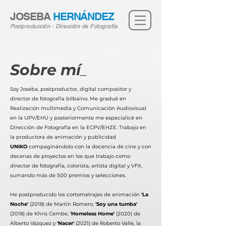
JOSEBA
HERNÁNDEZ
Postproducción · Dirección de Fotografía
Sobre mí
_
Soy Joseba, postproductor, digital compositor y
director de fotografía bilbaíno. Me gradué en
Realización multimedia y Comunicación Audiovisual
en la UPV/EHU y posteriormente me especialicé en
Dirección de Fotografía en la ECPV/EHZE. Trabajo en
la productora de animación y publicidad
UNIKO
compaginándolo con la docencia de cine y con
decenas de proyectos en los que trabajo como
director de fotografía, colorista, artista digital y VFX,
sumando más de 500 premios y selecciones.
He postproducido los cortometrajes de animación
'La
Noche'
(2018) de Martín Romero,
'Soy una tumba'
(2018) de Khris Cembe,
'Homeless Home'
(2020) de
Alberto Vázquez y
'Nacer'
(2021) de Roberto Valle, la