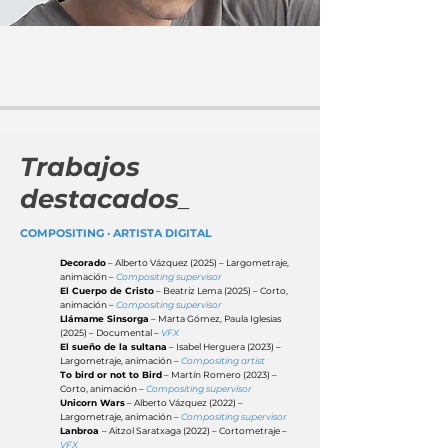
Trabajos
destacados
_
COMPOSITING · ARTISTA DIGITAL
Decorado
– Alberto Vázquez
(2025) – Largometraje,
animación –
Compositing supervisor
El Cuerpo de Cristo
– Beatriz Lema
(2025) – Corto,
animación –
Compositing supervisor
Llámame Sinsorga
– Marta Gómez, Paula Iglesias
(2025) – Documental –
VFX
El sueño de la sultana
– Isabel Herguera
(2023) –
Largometraje,
a
nimación –
Compositing artist
To bird or not to B
ird
– Martín Romero
(2023) –
Corto, animación –
Compositing supervisor
Unicorn Wars
– Alberto Vázqu
ez (2022) –
Largometraje, a
nimación –
Compositing supervisor
Lanbroa
– Aitzol Saratxaga (2022) – Cortometraje –
VFX