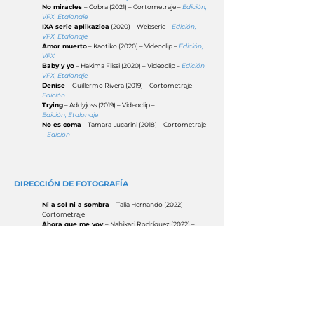
No miracles
– Cobra (2021) – Cortometraje –
Edición,
VFX, Etalonaje
IXA serie aplikazioa
(2020) – Webserie –
Edición,
VFX,
Etalonaje
Amor muerto
– Kaotiko (2020) – Videoclip –
Edición,
VFX
Baby y yo
– Hakima Flissi (2020) – Videoclip –
Edición,
VFX,
Etalonaje
Denise
– Guillermo Rivera (2019) – Cortometraje –
Edición
Trying
– Addyjoss (2019) – Videoclip –
Edición,
Etalonaje
No es coma
– Tamara Lucarini (2018) – Cortometraje
–
Edición
DIRECCIÓN DE FOTOGRAFÍA
Ni a sol ni a sombra
– Talia Hernando (2022) –
Cortometraje
Ahora que me voy
– Nahikari Rodríguez (2022) –
Cortometraje
Loverboy
– Teresa Uriarte (2019) – Cortometraje
Soledad
– Iker Fernández (2019) – Cortometraje
Silbidito
– Mad Muasel (2019) – Videoclip
Sonrisa
– Oscar Andrés (2018) – Cortometraje
Mañana podría no salir el sol
– Diego Marcos (2018)
– Cortometraje
Stalkers of the past
– Endika Pola (2018) –
Cortometraje