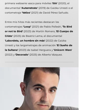
primera webserie vasca para móviles
'IXA'
(2020), el
documental
'Auterretrato'
(2019) de Gaizka Urresti o el
cortometraje
'Vatios'
(2021) de David Pérez Sañudo.
Entre mis hitos más recientes destacan los
cortometrajes
‘Loop’
(2021) de Pablo Polledri,
'To Bird
or not to Bird'
(2023) de Martín Romero,
'El Cuerpo de
Cristo'
(2025) de Beatriz Lema, el documental
'Labordeta, un hombre sin más'
(2022) de Gaizka
Urresti y los largometrajes de animación
'El Sueño de
la Sultana'
(2023) de Isabel Herguera y
'Unicorn Wars'
(2022) y
'Decorado'
(2025) de Alberto Vázquez.