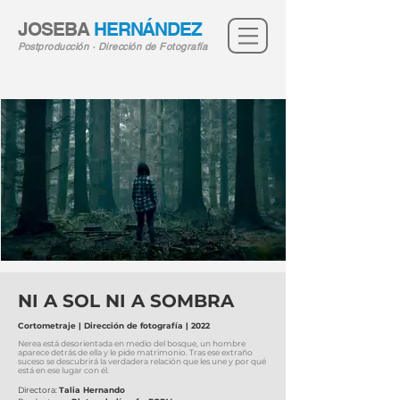
JOSEBA
HERNÁNDEZ
Postproducción · Dirección de Fotografía
NI A SOL NI A SOMBRA
Cortometraje | Dirección de fotografía | 2022
Nerea está desorientada en medio del bosque, un hombre
aparece detrás de ella y le pide matrimonio. Tras ese extraño
suceso se descubrirá la verdadera relación que les une y por qué
está en ese lugar con él.
Directora:
Talia Hernando